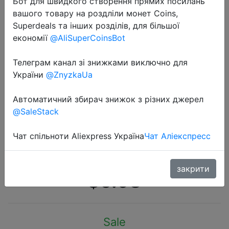
Бот для швидкого створення прямих посилань
вашого товару на роздліли монет Coins,
Superdeals та інших розділів, для більшої
економії
@AliSuperCoinsBot
Телеграм канал зі знижками виключно для
2020-08-30
України
@ZnyzkaUa
Аккумуляторная батарея PALO aa,
1,2 В, 2 А, 3000 мА/ч, Ni-MH, AA,
Автоматичний збирач знижок з різних джерел
@SaleStack
для камер, игрушек, автомобилей,
1,2 В, AA AAA, зарядное
Чат спільноти Aliexpress Україна
Чат Аліекспресс
устройство
закрити
$6.98
Sale