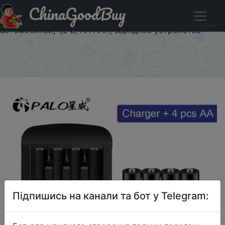
ChinaGoodBuy
Придбати по знижці Аккумуляторная батарея PALO aa,
1,2 В, 2 А, 3000 мА/ч, Ni-MH, AA, для камер, игрушек,
автомобилей, 1,2 В, AA AAA, зарядное устройство
×
Підпишись на канали та бот у Telegram: