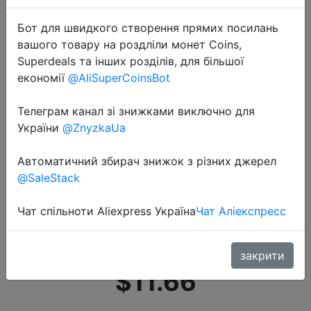
Бот для швидкого створення прямих посилань
вашого товару на роздліли монет Coins,
Superdeals та інших розділів, для більшої
економії
@AliSuperCoinsBot
Телеграм канал зі знижками виключно для
2020-08-29
України
@ZnyzkaUa
TOPK Power Bank 10000 мАч
портативное зарядное устройство
Автоматичний збирач знижок з різних джерел
LED Внешняя батарея PowerBank
@SaleStack
PD Двусторонняя Быстрая
зарядка повербанк для iPhone
Чат спільноти Aliexpress Україна
Чат Аліекспресс
Xiaomi mi
закрити
$11.66