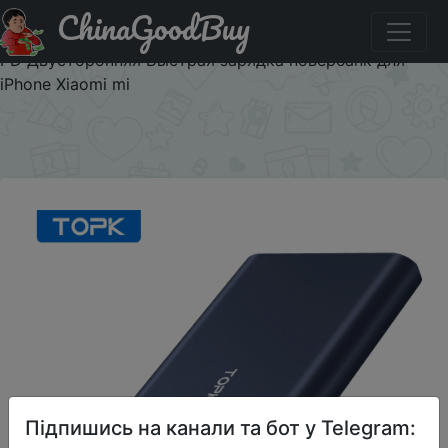
ChinaGoodBuy
Придбати TOPK Power Bank 10000 мАч портативное
зарядное устройство LED Внешняя батарея PowerBank
PD Двусторонняя Быстрая зарядка повербанк для
iPhone Xiaomi mi
×
Підпишись на канали та бот у Telegram: