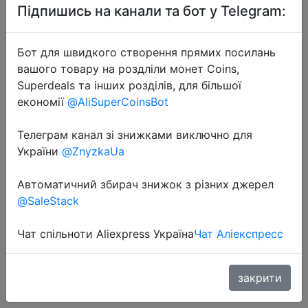
Підпишись на канали та бот у Telegram:
Бот для швидкого створення прямих посилань
вашого товару на роздліли монет Coins,
Superdeals та інших розділів, для більшої
економії
@AliSuperCoinsBot
2020-08-28
Глобальная версия Amazfit Bip
Телеграм канал зі знижками виключно для
Bluetooth GPS Спорт монитор
України
@ZnyzkaUa
сердечного ритма IP68
Автоматичний збирач знижок з різних джерел
напоминание о звонках
@SaleStack
приложение уведомления для
Android телефона IOS
Чат спільноти Aliexpress Україна
Чат Аліекспресс
$41.44
закрити