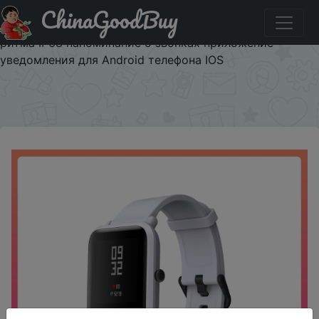
ChinaGoodBuy
Паридбати з промокодом AUG3084 Глобальная версия
Amazfit Bip Bluetooth GPS Спорт монитор сердечного
ритма IP68 напоминание о звонках приложение
уведомления для Android телефона IOS
×