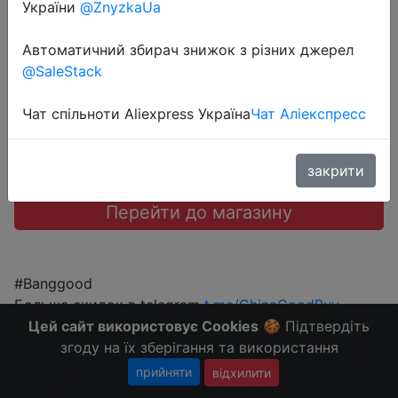
України
@ZnyzkaUa
$5.99
Автоматичний збирач знижок з різних джерел
@SaleStack
Чат спільноти Aliexpress Україна
Чат Аліекспресс
Промокод:
"BGBWBL2"
закрити
Перейти до магазину
#Banggood
Больше скидок в telegram
t.me/ChinaGoodBuy
Цей сайт використовує Cookies
🍪 Підтвердіть
згоду на їх зберігання та використання
прийняти
відхилити