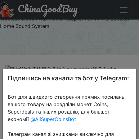
ChinaGoodBuy
Код на знижку BGBWBL2 BlitzWolf BW-BL2 2 In 1
bluetooth V5.0 Audio Transmitter Receiver Adapter
Wireless 3.5mm Aux Audio Adapter For TV PC Speaker
Home Sound System
×
Підпишись на канали та бот у Telegram:
2020-08-27
Бот для швидкого створення прямих посилань
BlitzWolf BW-BL2 2 In 1 bluetooth
вашого товару на роздліли монет Coins,
V5.0 Audio Transmitter Receiver
Superdeals та інших розділів, для більшої
Adapter Wireless 3.5mm Aux Audio
економії
@AliSuperCoinsBot
Adapter For TV PC Speaker Home
Sound System
Телеграм канал зі знижками виключно для