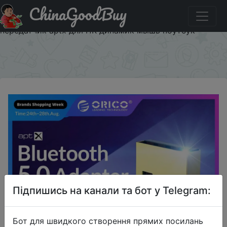
ChinaGoodBuy
Придбати по акціи ORICO мини беспроводной USB
Bluetooth адаптер 4,0 5,0 Bluetooth аудио приемник
передатчик aptx для ПК динамик мышь ноутбук
×
Підпишись на канали та бот у Telegram:
Бот для швидкого створення прямих посилань