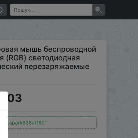
тная (RGB) светодиодная подсветка игровой
×
ровая мышь беспроводной
я (RGB) светодиодная
ический перезаряжаемые
0.03
bonuspark828at180"