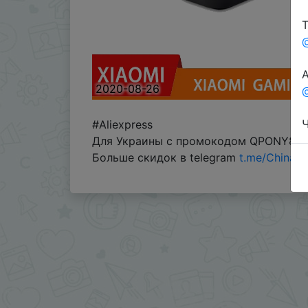
Т
А
2020-08-26
@
Ч
#Aliexpress
Для Украины с промокодом QPONY828
Больше скидок в telegram
t.me/ChinaG