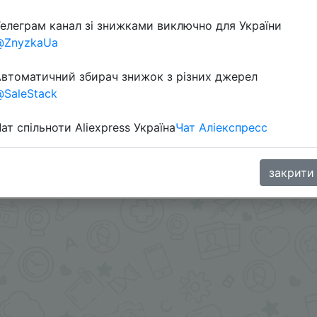
елеграм канал зі знижками виключно для України
Перейти 
@ZnyzkaUa
втоматичний збирач знижок з різних джерел
SaleStack
ат спільноти Aliexpress Україна
Чат Аліекспресс
 цена $30.60
oodBuy
закрити