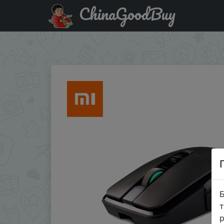
ChinaGoodBuy
Купити по знижці bonuspark828at180 Оригинальный Xi
Оптический перезаряжаемые 32 битн…
Б
т
р