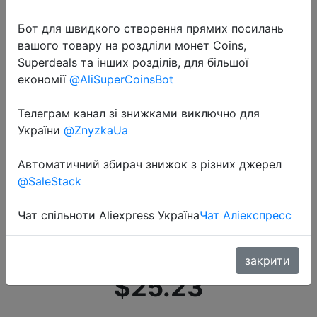
Бот для швидкого створення прямих посилань
вашого товару на роздліли монет Coins,
Superdeals та інших розділів, для більшої
економії
@AliSuperCoinsBot
Телеграм канал зі знижками виключно для
2020-08-25
України
@ZnyzkaUa
Беспроводной маршрутизатор
Tenda AC11, двухдиапазонный
Автоматичний збирач знижок з різних джерел
Gigabit Wi Fi ретранслятор с
@SaleStack
антеннами с высоким
коэффициентом усиления 5 х 6dBi,
Чат спільноти Aliexpress Україна
Чат Аліекспресс
более шир�…
закрити
$25.23