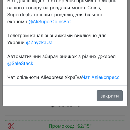
Бот для швидкого створення прямих посилань
вашого товару на роздліли монет Coins,
Superdeals та інших розділів, для більшої
економії
@AliSuperCoinsBot
Телеграм канал зі знижками виключно для
2020-08-24
України
@ZnyzkaUa
Li Ning мужские кроссовки LN ARC
с подушкой, светильник,
Автоматичний збирач знижок з різних джерел
@SaleStack
дышащая подкладка, удобная
спортивная обувь, кроссовки
Чат спільноти Aliexpress Україна
Чат Аліекспресс
ARHP017 XYP873
закрити
$17.71
Промокод:
"$2/15"