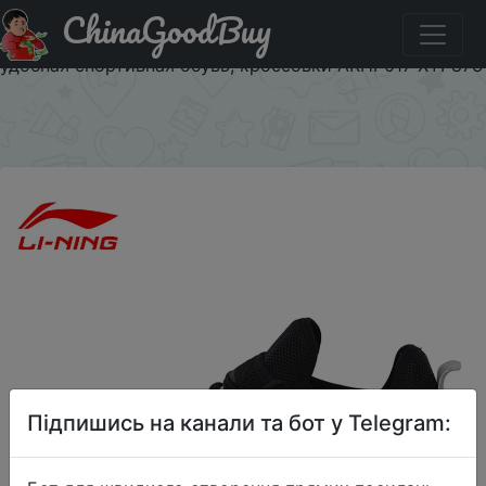
ChinaGoodBuy
Код на знижку $2/15 Li Ning мужские кроссовки LN
ARC с подушкой, светильник, дышащая подкладка,
удобная спортивная обувь, кроссовки ARHP017 XYP873
×
Підпишись на канали та бот у Telegram: