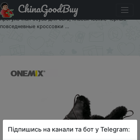
ChinaGoodBuy
Купити по знижці $20/29 ONEMIX/Новинка; мужские
зимние ботинки; Теплые ботильоны на меху;
прогулочная обувь для бега; классические черные
повседневные кроссовки …
×
Підпишись на канали та бот у Telegram: