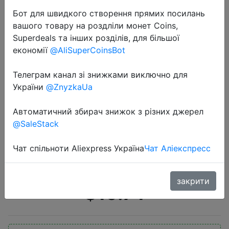
Бот для швидкого створення прямих посилань
вашого товару на роздліли монет Coins,
Superdeals та інших розділів, для більшої
економії
@AliSuperCoinsBot
Телеграм канал зі знижками виключно для
2020-08-23
України
@ZnyzkaUa
ONEMIX/Новинка; мужские зимние
ботинки; Теплые ботильоны на
Автоматичний збирач знижок з різних джерел
@SaleStack
меху; прогулочная обувь для бега;
классические черные
Чат спільноти Aliexpress Україна
Чат Аліекспресс
повседневные кроссовки …
закрити
$19.74