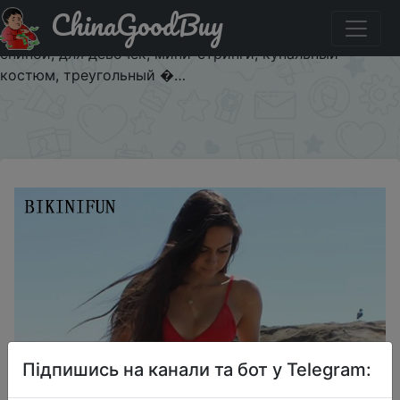
ChinaGoodBuy
Купити по знижці $10/10 Новинка, сексуальное
однотонное бикини, женский купальник с открытой
спиной, для девочек, мини-стринги, купальный
костюм, треугольный �…
×
Підпишись на канали та бот у Telegram: