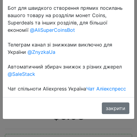
Бот для швидкого створення прямих посилань
вашого товару на роздліли монет Coins,
Superdeals та інших розділів, для більшої
економії
@AliSuperCoinsBot
Телеграм канал зі знижками виключно для
2020-08-22
України
@ZnyzkaUa
Новинка, сексуальное однотонное
бикини, женский купальник с
Автоматичний збирач знижок з різних джерел
@SaleStack
открытой спиной, для девочек,
мини-стринги, купальный костюм,
Чат спільноти Aliexpress Україна
Чат Аліекспресс
треугольный �…
закрити
$5.98