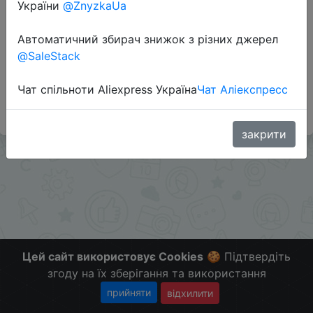
України
@ZnyzkaUa
Перейти до магазину
Автоматичний збирач знижок з різних джерел
@SaleStack
#Citilink #RU
Чат спільноти Aliexpress Україна
Чат Аліекспресс
Больше скидок в telegram
t.me/ChinaGoodBuy
закрити
Цей сайт використовує Cookies
🍪 Підтвердіть
згоду на їх зберігання та використання
прийняти
відхилити