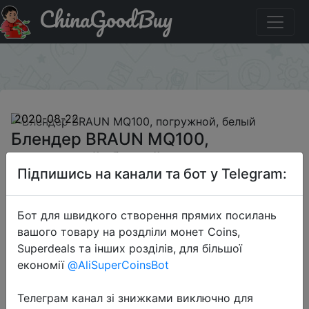
ChinaGoodBuy
Паридбати з промокодом BIG Блендер BRAUN MQ100,
погружной, белый
×
2020-08-22
Блендер BRAUN MQ100,
погружной, белый
Підпишись на канали та бот у Telegram:
1360 руб.
Бот для швидкого створення прямих посилань
вашого товару на роздліли монет Coins,
Superdeals та інших розділів, для більшої
Промокод:
"BIG"
економії
@AliSuperCoinsBot
Телеграм канал зі знижками виключно для