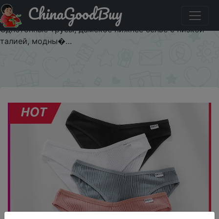
ChinaGoodBuy
Придбати по акціи Женские трусики из мягкого
хлопка, M-2XL, дышащее сексуальное нижнее белье,
Однотонные трусы, дамское нижнее белье с низкой
талией, модны�…
×