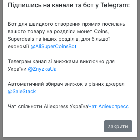
Підпишись на канали та бот у Telegram:
Бот для швидкого створення прямих посилань
вашого товару на роздліли монет Coins,
Superdeals та інших розділів, для більшої
економії
@AliSuperCoinsBot
2020-08-21
Женские трусики из мягкого
Телеграм канал зі знижками виключно для
хлопка, M-2XL, дышащее
України
@ZnyzkaUa
сексуальное нижнее белье,
Автоматичний збирач знижок з різних джерел
Однотонные трусы, дамское
@SaleStack
нижнее белье с низкой талией,
модны�…
Чат спільноти Aliexpress Україна
Чат Аліекспресс
$1.21
закрити