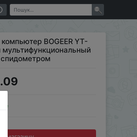
енсорный аксессуар со спидометром
×
 компьютер BOGEER YT-
й мультифункциональный
о спидометром
.09
ale
до магазину