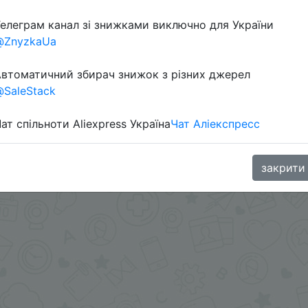
елеграм канал зі знижками виключно для України
@ZnyzkaUa
втоматичний збирач знижок з різних джерел
SaleStack
ат спільноти Aliexpress Україна
Чат Аліекспресс
oodBuy
закрити