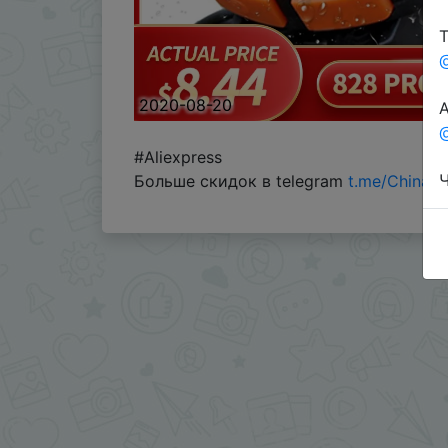
Т
2020-08-20
А
@
#Aliexpress
Ч
Больше скидок в telegram
t.me/ChinaG