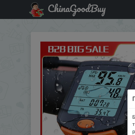
ChinaGoodBuy
Придбати Цифровой велосипедный компьютер BOGEER 
Б
т
р