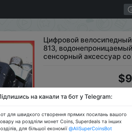
YT-813, водонепроницаемый мультифункциональный с
Цифровой велосипедный
813, водонепроницаемы
сенсорный аксессуар с
$9
Підпишись на канали та бот у Telegram:
S
от для швидкого створення прямих посилань вашого
овару на роздліли монет Coins, Superdeals та інших
озділів, для більшої економії
@AliSuperCoinsBot
Перейти 