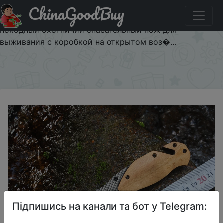
ChinaGoodBuy
Паридбати з промокодом P2T6316NDQXS 57HRC Скаут
складной нож Карманный Компактный Тактический
походный охотничий спасательный нож для
выживания с коробкой на открытом воз�…
×
Підпишись на канали та бот у Telegram: