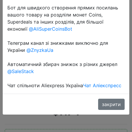
Бот для швидкого створення прямих посилань
вашого товару на роздліли монет Coins,
Superdeals та інших розділів, для більшої
економії
@AliSuperCoinsBot
Телеграм канал зі знижками виключно для
2020-08-20
України
@ZnyzkaUa
57HRC Скаут складной нож
Карманный Компактный
Автоматичний збирач знижок з різних джерел
@SaleStack
Тактический походный охотничий
спасательный нож для выживания
Чат спільноти Aliexpress Україна
Чат Аліекспресс
с коробкой на открытом воз�…
закрити
$7.74