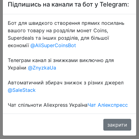
Підпишись на канали та бот у Telegram:
Бот для швидкого створення прямих посилань
вашого товару на роздліли монет Coins,
Superdeals та інших розділів, для більшої
економії
@AliSuperCoinsBot
2020-08-19
BBloop «PAID» с
Телеграм канал зі знижками виключно для
самонапечатанным штампом,
України
@ZnyzkaUa
прямоугольная, лазерная
Автоматичний збирач знижок з різних джерел
гравировка, красный/синий/
@SaleStack
черный, Самонаборный штамп
Чат спільноти Aliexpress Україна
Чат Аліекспресс
$12.99
закрити