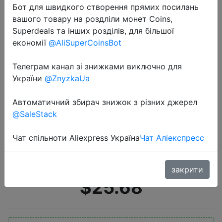
Бот для швидкого створення прямих посилань
вашого товару на роздліли монет Coins,
Superdeals та інших розділів, для більшої
економії
@AliSuperCoinsBot
Телеграм канал зі знижками виключно для
України
@ZnyzkaUa
2020-08-19
Смарт-браслет Xiaomi Mi Band 5 с
Автоматичний збирач знижок з різних джерел
AMOLED экраном, пульсометром,
@SaleStack
фитнес-тренером, Bluetooth 5,0,
спортивные водонепроницаемые,
Чат спільноти Aliexpress Україна
Чат Аліекспресс
с бесплатным подарочным ре…
закрити
$25.68