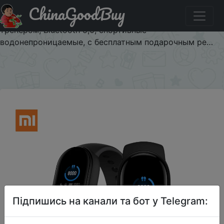
ChinaGoodBuy
Придбати по знижці NEWBAND Смарт-браслет Xiaomi
Mi Band 5 с AMOLED экраном, пульсометром, фитнес-
тренером, Bluetooth 5,0, спортивные
водонепроницаемые, с бесплатным подарочным ре…
×
Підпишись на канали та бот у Telegram: