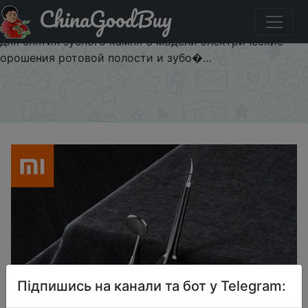
ChinaGoodBuy
Паридбати з промокодом I5RNOZ5D3KS1 Xiaomi YMYM
зубного камня жидкость для снятия USB зубочистки
для снятия зубного камня 3 модели электрические
орошения ротовой полости и зубо�…
×
Підпишись на канали та бот у Telegram: