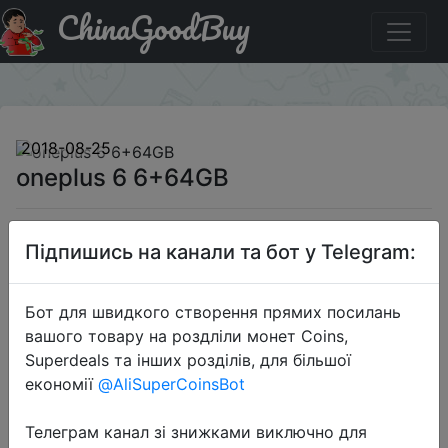
ChinaGoodBuy
Придбати oneplus 6 6+64GB
×
2018-08-25
oneplus 6 6+64GB
$457.99
Підпишись на канали та бот у Telegram:
Бот для швидкого створення прямих посилань
Sale
вашого товару на роздліли монет Coins,
Superdeals та інших розділів, для більшої
економії
@AliSuperCoinsBot
Перейти до магазину
Телеграм канал зі знижками виключно для