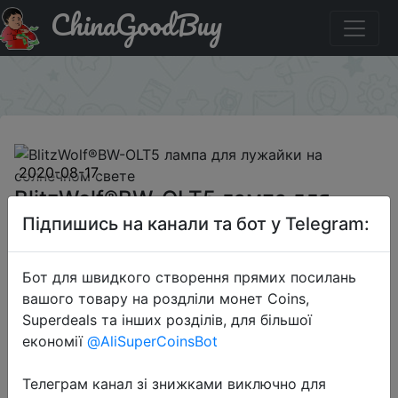
ChinaGoodBuy
Акція на BlitzWolf®BW-OLT5 лампа для лужайки на
солнечном свете
×
2020-08-17
BlitzWolf®BW-OLT5 лампа для
лужайки на солнечном свете
Підпишись на канали та бот у Telegram:
Бот для швидкого створення прямих посилань
$12.99
вашого товару на роздліли монет Coins,
Superdeals та інших розділів, для більшої
економії
@AliSuperCoinsBot
Sale
Телеграм канал зі знижками виключно для