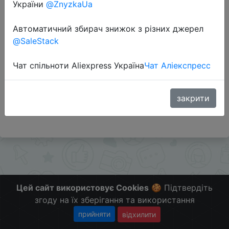
України
@ZnyzkaUa
Автоматичний збирач знижок з різних джерел
Перейти до магазину
@SaleStack
Чат спільноти Aliexpress Україна
Чат Аліекспресс
Додаткова інформація відсутня.
Слідкуйте за знижками на мобільному, в телеграм
каналі:
закрити
ZnyzhkaUA
Цей сайт використовує Cookies
🍪 Підтвердіть
згоду на їх зберігання та використання
прийняти
відхилити