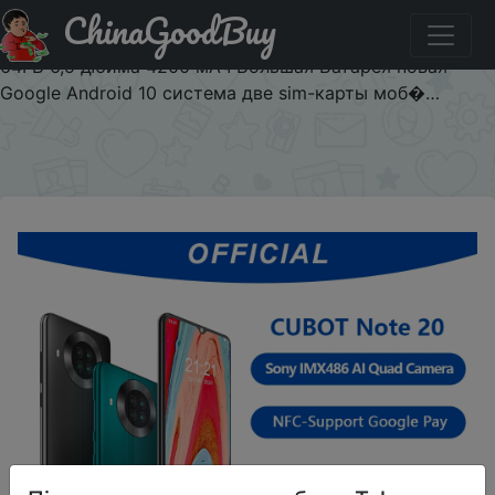
ChinaGoodBuy
Промокод на знижку $3/3 Cubot Note 20 задний Quad
Camera смартфон Четыре камера NFC телефон 3 Гб +
64ГБ 6,5 дюйма 4200 мАч Большая Батарея новая
Google Android 10 система две sim-карты моб�…
×