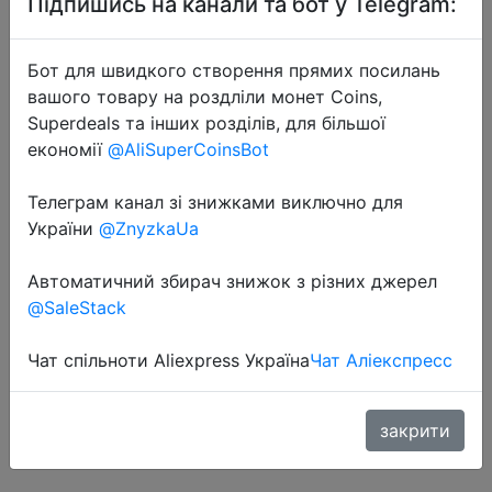
Підпишись на канали та бот у Telegram:
Бот для швидкого створення прямих посилань
вашого товару на роздліли монет Coins,
Superdeals та інших розділів, для більшої
економії
@AliSuperCoinsBot
2020-08-17
Телеграм канал зі знижками виключно для
Cubot Note 20 задний Quad
України
@ZnyzkaUa
Camera смартфон Четыре камера
NFC телефон 3 Гб + 64ГБ 6,5
Автоматичний збирач знижок з різних джерел
дюйма 4200 мАч Большая
@SaleStack
Батарея новая Google Android 10
система две sim-карты моб�…
Чат спільноти Aliexpress Україна
Чат Аліекспресс
закрити
$86.59