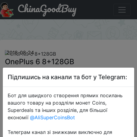
ChinaGoodBuy
Паридбати з промокодом GB$MPNP12 OnePlus 6
8+128GB
×
2018-08-24
OnePlus 6 8+128GB
Підпишись на канали та бот у Telegram:
$519.99
Бот для швидкого створення прямих посилань
вашого товару на роздліли монет Coins,
Промокод:
"GB$MPNP12"
Superdeals та інших розділів, для більшої
економії
@AliSuperCoinsBot
Телеграм канал зі знижками виключно для