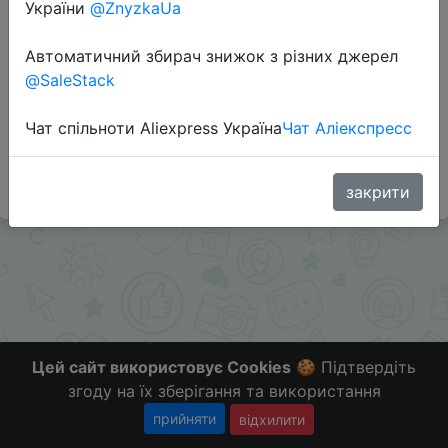
Перейти до магазину
України
@ZnyzkaUa
Автоматичний збирач знижок з різних джерел
@SaleStack
Додаткова інформація відсутня.
Слідкуйте за знижками на мобільному, в телеграм
Чат спільноти Aliexpress Україна
Чат Аліекспресс
каналі:
ZnyzhkaUA
закрити
Цей сайт використовує Cookies
🍪 Підтвердіть
згоду на їх зберігання та використання
прийняти
відхилити