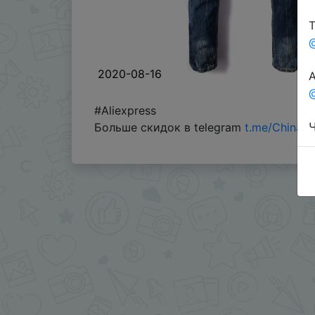
Т
2020-08-16
А
@
#Aliexpress
Ч
Больше скидок в telegram
t.me/ChinaG