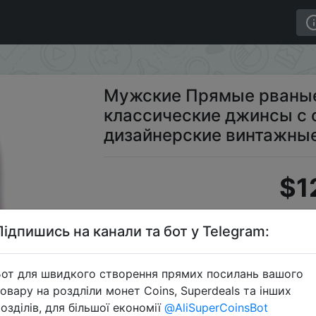
сические джинсы с оранжевыми полосками, дизайнерс
Мужские Прямые рваные
классические джинсы с
дизайнерские винтажные
$1
Підпишись на канали та бот у Telegram:
S
от для швидкого створення прямих посилань вашого
овару на роздліли монет Coins, Superdeals та інших
озділів, для більшої економії
@AliSuperCoinsBot
Перейти 