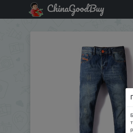
ChinaGoodBuy
Акція на Мужские Прямые рваные джинсы, синие клас
Б
т
р