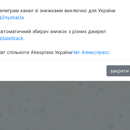
елеграм канал зі знижками виключно для України
@ZnyzkaUa
втоматичний збирач знижок з різних джерел
SaleStack
ат спільноти Aliexpress Україна
Чат Аліекспресс
oodBuy
закрити