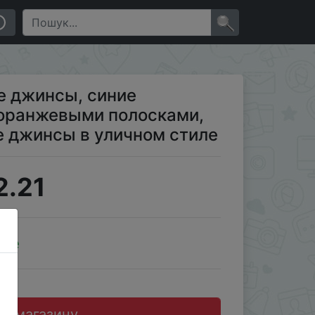
кие винтажные джинсы в уличном стиле
×
 джинсы, синие
 оранжевыми полосками,
 джинсы в уличном стиле
2.21
ale
до магазину