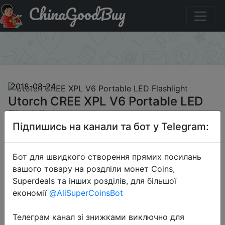
ChinaGoodBuy
Промокод на знижку GBUtorch002 Utorch CREE XPL V6
Portable LED Flashlight
×
2018-08-24
Utorch CREE XPL V6 Portable LED
Flashlight
Підпишись на канали та бот у Telegram:
$7.99
Бот для швидкого створення прямих посилань
вашого товару на роздліли монет Coins,
Superdeals та інших розділів, для більшої
Промокод:
"GBUtorch002"
економії
@AliSuperCoinsBot
Телеграм канал зі знижками виключно для