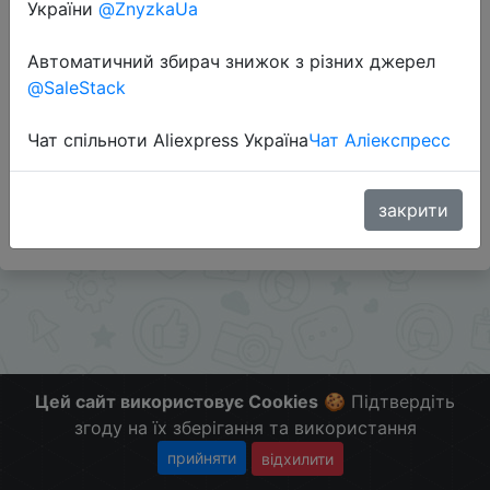
України
@ZnyzkaUa
Перейти до магазину
Автоматичний збирач знижок з різних джерел
@SaleStack
Додаткова інформація відсутня.
Чат спільноти Aliexpress Україна
Чат Аліекспресс
Слідкуйте за знижками на мобільному, в телеграм
каналі:
ZnyzhkaUA
закрити
Цей сайт використовує Cookies
🍪 Підтвердіть
згоду на їх зберігання та використання
прийняти
відхилити