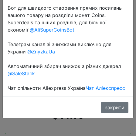
Бот для швидкого створення прямих посилань
вашого товару на роздліли монет Coins,
Superdeals та інших розділів, для більшої
економії
@AliSuperCoinsBot
Телеграм канал зі знижками виключно для
2020-08-16
України
@ZnyzkaUa
Оригинальные цветные наушники
QKZ VK4 DD, гарнитура Hi-Fi с
Автоматичний збирач знижок з різних джерел
@SaleStack
басами и шумоподавлением,
наушники с микрофоном и
Чат спільноти Aliexpress Україна
Чат Аліекспресс
сменным кабелем
закрити
$11.19