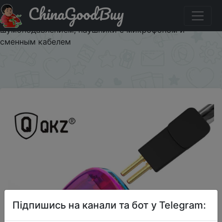
ChinaGoodBuy
Придбати по знижці $1/1 Оригинальные цветные
наушники QKZ VK4 DD, гарнитура Hi-Fi с басами и
шумоподавлением, наушники с микрофоном и
сменным кабелем
×
Підпишись на канали та бот у Telegram: