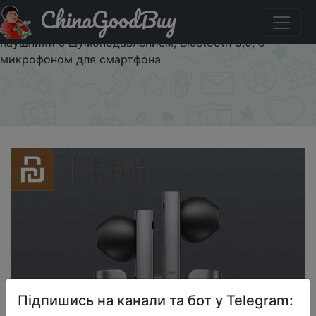
ChinaGoodBuy
Придбати по знижці PEPPER400 Беспроводные
Bluetooth наушники Youpin FIIL CC TWS, спортивные
наушники с шумоподавлением, Bluetooth 5,0, с
микрофоном для смартфона
×
Підпишись на канали та бот у Telegram: