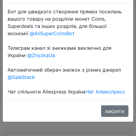
Бот для швидкого створення прямих посилань
вашого товару на роздліли монет Coins,
Superdeals та інших розділів, для більшої
економії
@AliSuperCoinsBot
Телеграм канал зі знижками виключно для
2020-08-15
України
@ZnyzkaUa
Беспроводные Bluetooth наушники
Youpin FIIL CC TWS, спортивные
Автоматичний збирач знижок з різних джерел
наушники с шумоподавлением,
@SaleStack
Bluetooth 5,0, с микрофоном для
смартфона
Чат спільноти Aliexpress Україна
Чат Аліекспресс
закрити
$61.37