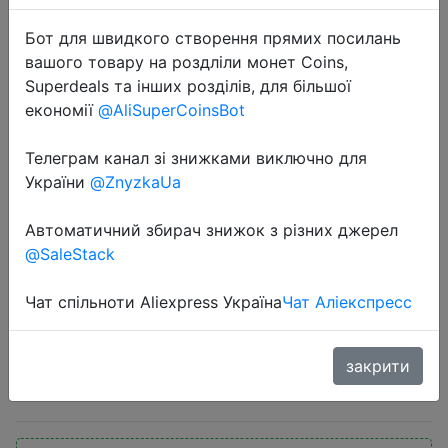
Бот для швидкого створення прямих посилань
вашого товару на роздліли монет Coins,
Superdeals та інших розділів, для більшої
економії
@AliSuperCoinsBot
Телеграм канал зі знижками виключно для
2020-08-14
України
@ZnyzkaUa
8 шт. PKCELL AAA батарея 1,2 в Ni-
MH AAA аккумуляторная батарея
Автоматичний збирач знижок з різних джерел
1000 мАч батареи 3A Bateria
@SaleStack
Baterias с 2 шт. AAA/AA
Батарейный держатель
Чат спільноти Aliexpress Україна
Чат Аліекспресс
закрити
$4.31