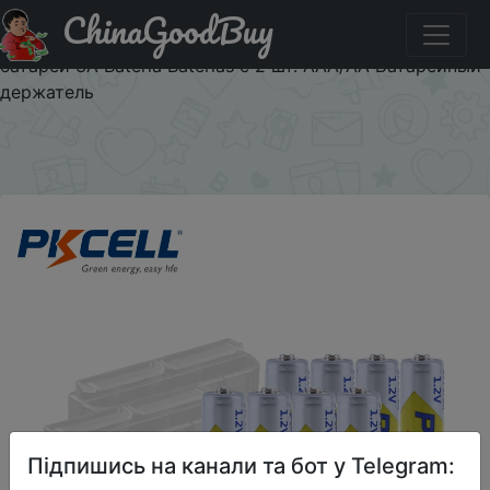
ChinaGoodBuy
Код на знижку backit20anew 8 шт. PKCELL AAA батарея
1,2 в Ni-MH AAA аккумуляторная батарея 1000 мАч
батареи 3A Bateria Baterias с 2 шт. AAA/AA Батарейный
держатель
×
Підпишись на канали та бот у Telegram: