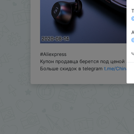
Т
А
2020-08-14
@
Ч
#Aliexpress
Купон продавца берется под ценой + 
Больше скидок в telegram
t.me/ChinaG