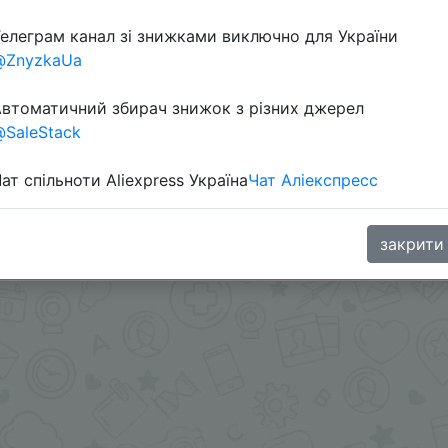
елеграм канал зі знижками виключно для України
Перейти 
@ZnyzkaUa
втоматичний збирач знижок з різних джерел
SaleStack
ат спільноти Aliexpress Україна
Чат Аліекспресс
автоматическая скидка $1/15 применится автоматическ
oodBuy
закрити