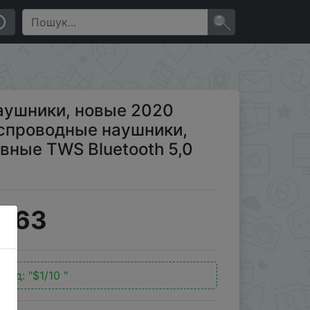
аушники, стереогарнитура, спортивные TWS Bluetooth
×
аушники, новые 2020
спроводные наушники,
вные TWS Bluetooth 5,0
8.63
окод:
"$1/10 "