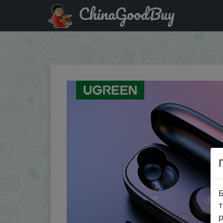
ChinaGoodBuy
Придбати по знижці $1/10 UGREEN TWS Bluetooth науш
5,0 наушники
Б
т
р