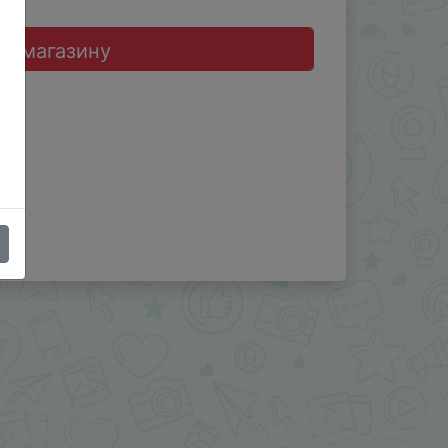
до магазину
и.