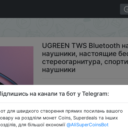
ники, новые 2020 наушники, настоящие беспроводные н
UGREEN TWS Bluetooth н
наушники, настоящие бе
стереогарнитура, спорти
наушники
$1
Підпишись на канали та бот у Telegram:
от для швидкого створення прямих посилань вашого
Пром
овару на роздліли монет Coins, Superdeals та інших
озділів, для більшої економії
@AliSuperCoinsBot