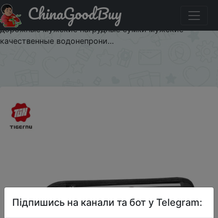
ChinaGoodBuy
Придбати по знижці $1/1 Tigernu 2020 Новая Мужская
поясная сумка для молодых студентов колледжа
дорожные мужские нагрудные сумки мужские
качественные водонепрони…
×
Підпишись на канали та бот у Telegram: