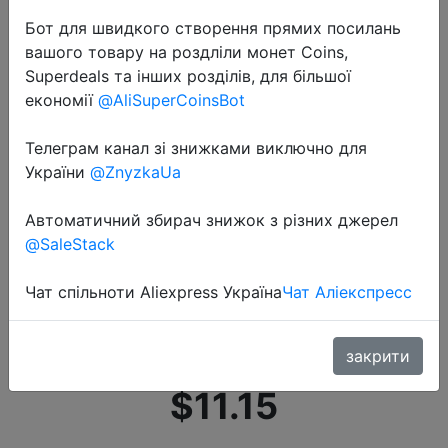
Бот для швидкого створення прямих посилань
вашого товару на роздліли монет Coins,
Superdeals та інших розділів, для більшої
економії
@AliSuperCoinsBot
Телеграм канал зі знижками виключно для
2020-08-14
України
@ZnyzkaUa
Tigernu 2020 Новая Мужская
поясная сумка для молодых
Автоматичний збирач знижок з різних джерел
студентов колледжа дорожные
@SaleStack
мужские нагрудные сумки
Чат спільноти Aliexpress Україна
Чат Аліекспресс
мужские качественные
водонепрони…
закрити
$11.15