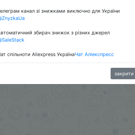
елеграм канал зі знижками виключно для України
@ZnyzkaUa
втоматичний збирач знижок з різних джерел
SaleStack
ат спільноти Aliexpress Україна
Чат Аліекспресс
oodBuy
закрити