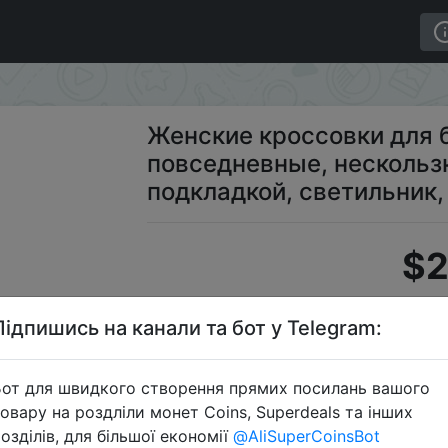
, повседневные, нескользкие, дышащие, с подкладкой,
Женские кроссовки для б
повседневные, нескольз
подкладкой, светильник
$2
Підпишись на канали та бот у Telegram:
S
от для швидкого створення прямих посилань вашого
овару на роздліли монет Coins, Superdeals та інших
озділів, для більшої економії
@AliSuperCoinsBot
Перейти 