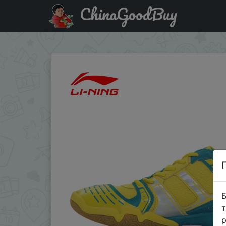
ChinaGoodBuy
Знижка на Женские кроссовки для бадминтона Li-Ning
Б
т
р