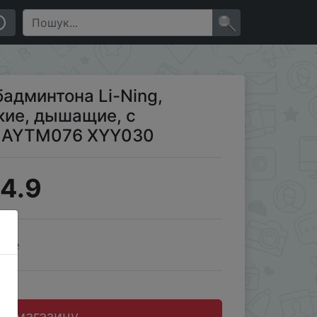
 светильник, AYTM076 XYY030
×
админтона Li-Ning,
кие, дышащие, с
, AYTM076 XYY030
4.9
ale
до магазину