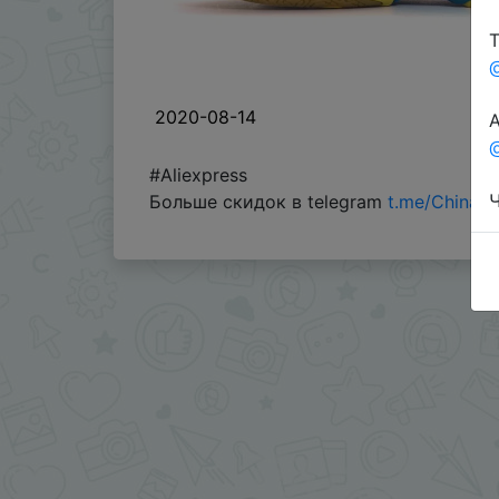
Т
2020-08-14
А
@
#Aliexpress
Ч
Больше скидок в telegram
t.me/ChinaG