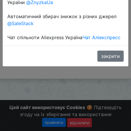
України
@ZnyzkaUa
Автоматичний збирач знижок з різних джерел
Перейти до магазину
@SaleStack
Чат спільноти Aliexpress Україна
Чат Аліекспресс
Додаткова інформація відсутня.
Слідкуйте за знижками на мобільному, в телеграм
каналі:
закрити
ZnyzhkaUA
Цей сайт використовує Cookies
🍪 Підтвердіть
згоду на їх зберігання та використання
прийняти
відхилити