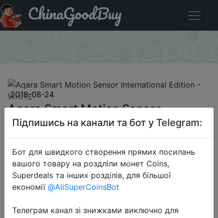
ChinaGoodBuy
Придбати Aqara Smart Motion Sensor International
Edition - WHITE
×
2018-08-24
Aqara Smart Motion Sensor
International Edition - WHITE
Підпишись на канали та бот у Telegram:
Бот для швидкого створення прямих посилань
$5.99
вашого товару на роздліли монет Coins,
Superdeals та інших розділів, для більшої
економії
@AliSuperCoinsBot
Sale
Телеграм канал зі знижками виключно для