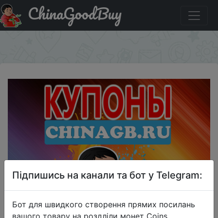
ChinaGoodBuy
Промокод на знижку HOT091 Свежий промокод
AliExpress 250 руб. при заказе от 2000 руб.
×
Підпишись на канали та бот у Telegram:
Бот для швидкого створення прямих посилань
вашого товару на роздліли монет Coins,