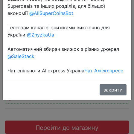
Superdeals та інших розділів, для більшої
економії
@AliSuperCoinsBot
Телеграм канал зі знижками виключно для
2020-08-12
України
@ZnyzkaUa
Свежий промокод AliExpress 250
Автоматичний збирач знижок з різних джерел
руб. при заказе от 2000 руб.
@SaleStack
250 руб.
Чат спільноти Aliexpress Україна
Чат Аліекспресс
закрити
Промокод:
"HOT091"
Перейти до магазину