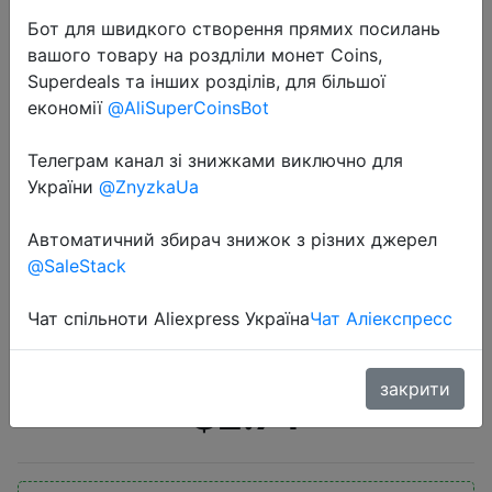
Бот для швидкого створення прямих посилань
вашого товару на роздліли монет Coins,
Superdeals та інших розділів, для більшої
економії
@AliSuperCoinsBot
Телеграм канал зі знижками виключно для
2020-08-11
України
@ZnyzkaUa
Зимняя шапка для мужчин,
НОВАЯ шапка Docker, теплая
Автоматичний збирач знижок з різних джерел
@SaleStack
вязаная шапка, мужская шапка с
черепом, унисекс, без полей,
Чат спільноти Aliexpress Україна
Чат Аліекспресс
одноцветная женская вязаная…
закрити
$2.74