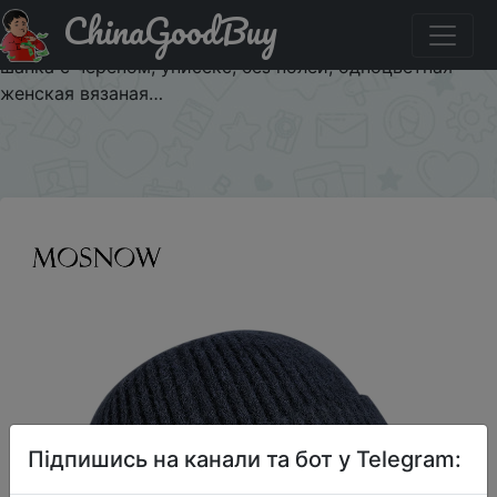
ChinaGoodBuy
Купити по знижці $3/3 Зимняя шапка для мужчин,
НОВАЯ шапка Docker, теплая вязаная шапка, мужская
шапка с черепом, унисекс, без полей, одноцветная
женская вязаная…
×
Підпишись на канали та бот у Telegram: