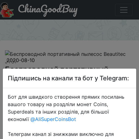
ChinaGoodBuy
Придбати по знижці BGBJV31 Беспроводной
портативный пылесос Beautitec JY31
×
2020-08-10
Беспроводной портативный
пылесос Beautitec JY31
Підпишись на канали та бот у Telegram:
Бот для швидкого створення прямих посилань
$99.99
вашого товару на роздліли монет Coins,
Superdeals та інших розділів, для більшої
економії
@AliSuperCoinsBot
Промокод:
"BGBJV31"
Телеграм канал зі знижками виключно для