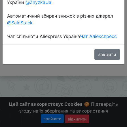
України
@ZnyzkaUa
Автоматичний збирач знижок з різних джерел
Перейти до магазину
@SaleStack
Чат спільноти Aliexpress Україна
Чат Аліекспресс
Додаткова інформація відсутня.
Слідкуйте за знижками на мобільному, в телеграм
каналі:
закрити
ZnyzhkaUA
Цей сайт використовує Cookies
🍪 Підтвердіть
згоду на їх зберігання та використання
прийняти
відхилити