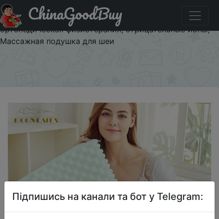
ChinaGoodBuy
Код на знижку NATURALLATEX Подушка из
натурального латекса Moonlatex Thailand, лечебная
ортопедическая физиотерапия, отрицательные ионы,
Массажная подушка для шеи
×
Підпишись на канали та бот у Telegram: