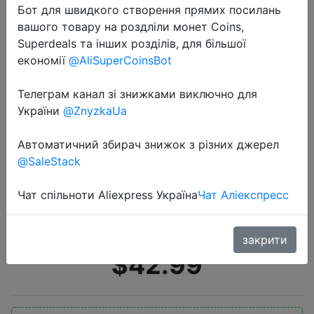
Бот для швидкого створення прямих посилань
вашого товару на роздліли монет Coins,
Superdeals та інших розділів, для більшої
економії
@AliSuperCoinsBot
Телеграм канал зі знижками виключно для
України
@ZnyzkaUa
2020-08-10
Подушка из натурального латекса
Автоматичний збирач знижок з різних джерел
Moonlatex Thailand, лечебная
@SaleStack
ортопедическая физиотерапия,
отрицательные ионы, Массажная
Чат спільноти Aliexpress Україна
Чат Аліекспресс
подушка для шеи
закрити
$42.99