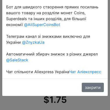
Бот для швидкого створення прямих посилань
вашого товару на роздліли монет Coins,
Superdeals та інших розділів, для більшої
економії
@AliSuperCoinsBot
Телеграм канал зі знижками виключно для
2020-08-10
України
@ZnyzkaUa
Кабель HDMI VOXLINK 3 фута/6
футов/10 футов,
Автоматичний збирач знижок з різних джерел
сверхвысокоскоростной Кабель
@SaleStack
HDMI «Папа-папа» с Ethernet
Чат спільноти Aliexpress Україна
Чат Аліекспресс
1080P HDMI 1,4 4K 3D для PS3
BLURAY XBOX
закрити
$1.75