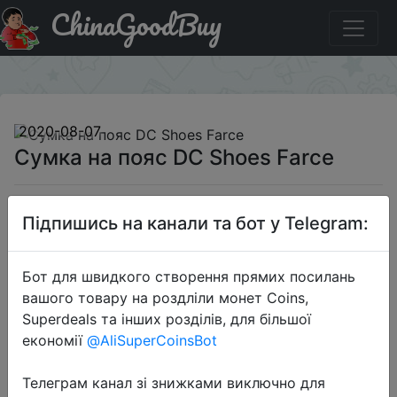
ChinaGoodBuy
Знижка на Сумка на пояс DC Shoes Farce
×
2020-08-07
Сумка на пояс DC Shoes Farce
699 руб.
Підпишись на канали та бот у Telegram:
Бот для швидкого створення прямих посилань
Sale
вашого товару на роздліли монет Coins,
Superdeals та інших розділів, для більшої
економії
@AliSuperCoinsBot
Перейти до магазину
Телеграм канал зі знижками виключно для