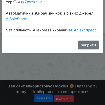
України
@ZnyzkaUa
Автоматичний збирач знижок з різних джерел
#Sportmaster #RU
@SaleStack
Больше скидок в telegram
t.me/ChinaGoodBuy
Чат спільноти Aliexpress Україна
Чат Аліекспресс
закрити
Цей сайт використовує Cookies
🍪 Підтвердіть
згоду на їх зберігання та використання
прийняти
відхилити