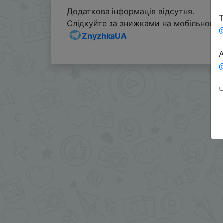
Додаткова інформація відсутня.
Т
Слідкуйте за знижками на мобільному, 
ZnyzhkaUA
А
@
Ч