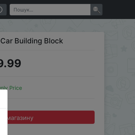
×
 Car Building Block
9.99
nly Price
до магазину