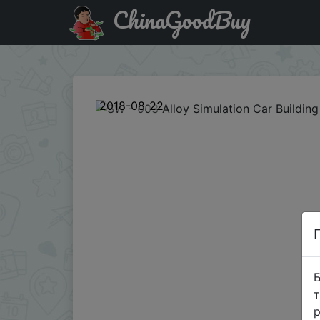
ChinaGoodBuy
Знижка на SW - 003 Alloy Simulation Car Building Block
2018-08-22
Б
т
р