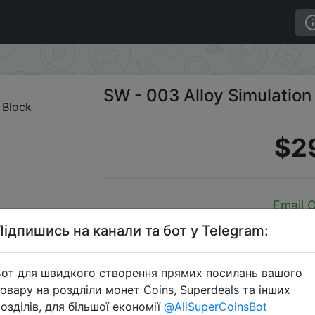
SW - 003 Alloy Simulation
$2
Email O
Підпишись на канали та бот у Telegram:
от для швидкого створення прямих посилань вашого
Перейти 
овару на роздліли монет Coins, Superdeals та інших
озділів, для більшої економії
@AliSuperCoinsBot