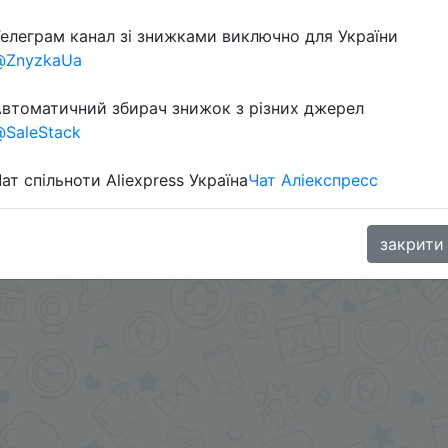
елеграм канал зі знижками виключно для України
в телеграм каналі:
@ZnyzkaUa
втоматичний збирач знижок з різних джерел
SaleStack
ат спільноти Aliexpress Україна
Чат Аліекспресс
закрити