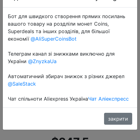
Бот для швидкого створення прямих посилань
вашого товару на роздліли монет Coins,
Superdeals та інших розділів, для більшої
економії
@AliSuperCoinsBot
Телеграм канал зі знижками виключно для
України
@ZnyzkaUa
2020-08-04
realme 6 Pro разблокированный
Автоматичний збирач знижок з різних джерел
телефон 8 ГБ ОЗУ 128 Гб ПЗУ
@SaleStack
мобильный телефон Snapdragon
Чат спільноти Aliexpress Україна
Чат Аліекспресс
720G 30 Вт флеш-зарядка 4200
мАч аккумулятор 64MP камера
смартфоны
закрити