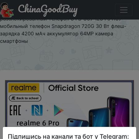
ChinaGoodBuy
Паридбати з промокодом
259e6eca43d8480688ba13c3361a95b4 realme 6 Pro
разблокированный телефон 8 ГБ ОЗУ 128 Гб ПЗУ
мобильный телефон Snapdragon 720G 30 Вт флеш-
зарядка 4200 мАч аккумулятор 64MP камера
смартфоны
×
Підпишись на канали та бот у Telegram: