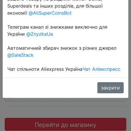
Superdeals та інших розділів, для більшої
економії
@AliSuperCoinsBot
Телеграм канал зі знижками виключно для
2020-08-03
України
@ZnyzkaUa
Телевизор LED 32'' Skyworth 32W4
Автоматичний збирач знижок з різних джерел
HD TV Оригинал
@SaleStack
$18.15
Чат спільноти Aliexpress Україна
Чат Аліекспресс
закрити
Промокод:
"ALMAMATER500"
Перейти до магазину