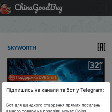
ChinaGoodBuy
Купити по знижці ALMAMATER500 Телевизор LED 32''
Skyworth 32W4 HD TV Оригинал
×
Підпишись на канали та бот у Telegram:
Бот для швидкого створення прямих посилань
вашого товару на роздліли монет Coins,