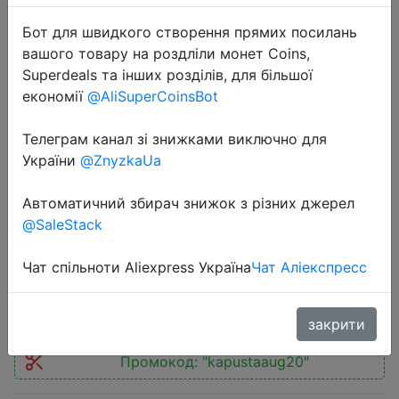
Бот для швидкого створення прямих посилань
вашого товару на роздліли монет Coins,
Superdeals та інших розділів, для більшої
економії
@AliSuperCoinsBot
2020-08-03
Телеграм канал зі знижками виключно для
Netac ZSLIM 250GB жесткий диск
України
@ZnyzkaUa
SSD Внешний Портативный SSD
жесткий диск USB 3,1 Тип C
Автоматичний збирач знижок з різних джерел
Внешние накопители для ноутбука
@SaleStack
Чат спільноти Aliexpress Україна
Чат Аліекспресс
$25.87
закрити
Промокод:
"kapustaaug20"