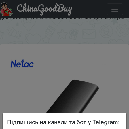
ChinaGoodBuy
Купити по знижці kapustaaug20 Netac ZSLIM 250GB
жесткий диск SSD Внешний Портативный SSD жесткий
диск USB 3,1 Тип C Внешние накопители для ноутбука
×
Підпишись на канали та бот у Telegram: