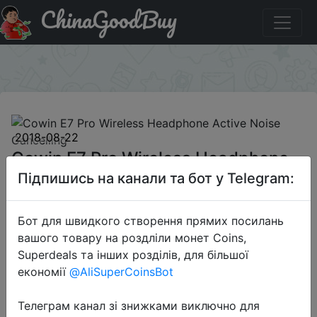
ChinaGoodBuy
Придбати по знижці RU0200V Cowin E7 Pro Wireless
Headphone Active Noise Cancelling
×
2018-08-22
Cowin E7 Pro Wireless Headphone
Active Noise Cancelling
Підпишись на канали та бот у Telegram:
Бот для швидкого створення прямих посилань
$64.99
вашого товару на роздліли монет Coins,
Superdeals та інших розділів, для більшої
економії
@AliSuperCoinsBot
Промокод:
"RU0200V"
Телеграм канал зі знижками виключно для