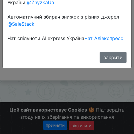
України
@ZnyzkaUa
Автоматичний збирач знижок з різних джерел
Перейти до магазину
@SaleStack
Чат спільноти Aliexpress Україна
Чат Аліекспресс
Додаткова інформація відсутня.
Слідкуйте за знижками на мобільному, в телеграм
каналі:
закрити
ZnyzhkaUA
Цей сайт використовує Cookies
🍪 Підтвердіть
згоду на їх зберігання та використання
прийняти
відхилити