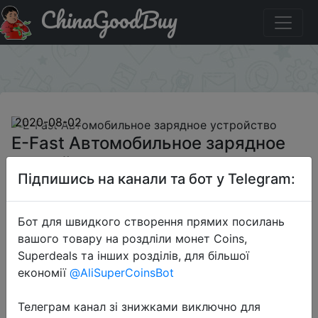
ChinaGoodBuy
Купити по знижці BG3412 E-Fast Автомобильное
зарядное устройство
×
2020-08-02
E-Fast Автомобильное зарядное
устройство
Підпишись на канали та бот у Telegram:
$19.99
Бот для швидкого створення прямих посилань
вашого товару на роздліли монет Coins,
Superdeals та інших розділів, для більшої
Промокод:
"BG3412"
економії
@AliSuperCoinsBot
Телеграм канал зі знижками виключно для