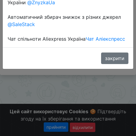
України
@ZnyzkaUa
Перейти до магазину
Автоматичний збирач знижок з різних джерел
@SaleStack
Додаткова інформація відсутня.
Чат спільноти Aliexpress Україна
Чат Аліекспресс
Слідкуйте за знижками на мобільному, в телеграм
каналі:
ZnyzhkaUA
закрити
Цей сайт використовує Cookies
🍪 Підтвердіть
згоду на їх зберігання та використання
прийняти
відхилити