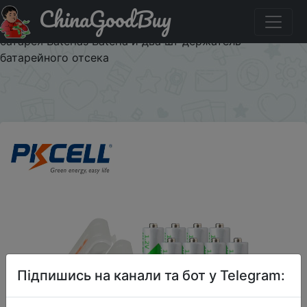
ChinaGoodBuy
Придбати по акціи 8 шт. PKCELL AAA аккумуляторная
батарея Ni-MH 1,2 V 3A 600 mah аккумуляторная
батарея Baterias Bateria и два шт держатель
батарейного отсека
×
Підпишись на канали та бот у Telegram: