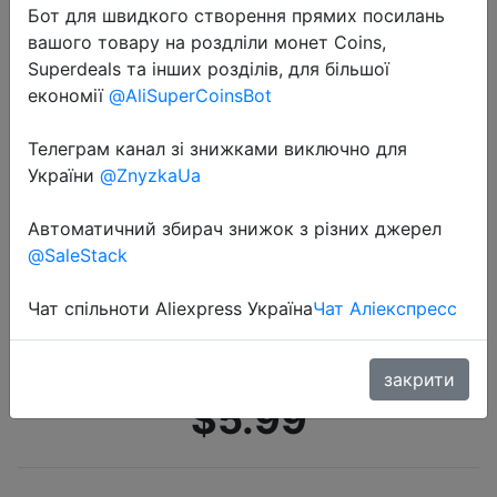
Бот для швидкого створення прямих посилань
вашого товару на роздліли монет Coins,
Superdeals та інших розділів, для більшої
економії
@AliSuperCoinsBot
Телеграм канал зі знижками виключно для
України
@ZnyzkaUa
2020-07-31
8 шт. PKCELL AAA аккумуляторная
Автоматичний збирач знижок з різних джерел
батарея Ni-MH 1,2 V 3A 600 mah
@SaleStack
аккумуляторная батарея Baterias
Bateria и два шт держатель
Чат спільноти Aliexpress Україна
Чат Аліекспресс
батарейного отсека
закрити
$5.99