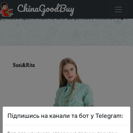
ChinaGoodBuy
Акція на Суси и Рита Женщины Повседневная летнее
платье V-образным пляжное платье пляж с коротким
рукавом Цветочные печати шифоновое пляжное п�…
×
Підпишись на канали та бот у Telegram: