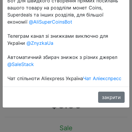
Бот для швидкого створення прямих посилань
вашого товару на роздліли монет Coins,
Superdeals та інших розділів, для більшої
економії
@AliSuperCoinsBot
Телеграм канал зі знижками виключно для
2020-07-30
України
@ZnyzkaUa
Суси и Рита Женщины
Повседневная летнее платье V-
Автоматичний збирач знижок з різних джерел
@SaleStack
образным пляжное платье пляж с
коротким рукавом Цветочные
Чат спільноти Aliexpress Україна
Чат Аліекспресс
печати шифоновое пляжное п�…
закрити
$3.33
Sale