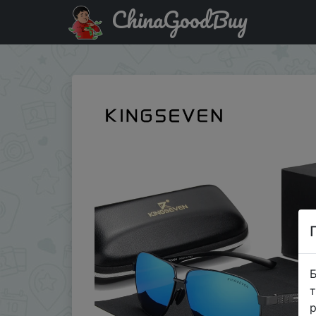
ChinaGoodBuy
Придбати Солнцезащитные очки KINGSEVEN мужские, П
Б
т
р