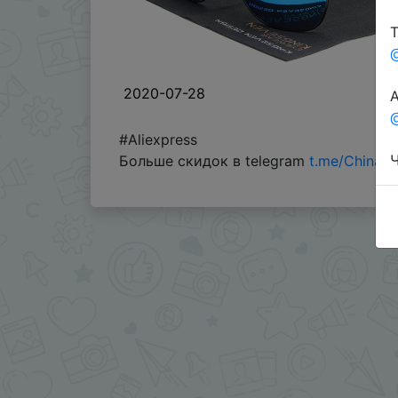
Т
2020-07-28
А
@
#Aliexpress
Ч
Больше скидок в telegram
t.me/ChinaG