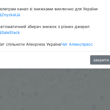
елеграм канал зі знижками виключно для України
@ZnyzkaUa
втоматичний збирач знижок з різних джерел
SaleStack
ат спільноти Aliexpress Україна
Чат Аліекспресс
oodBuy
закрити