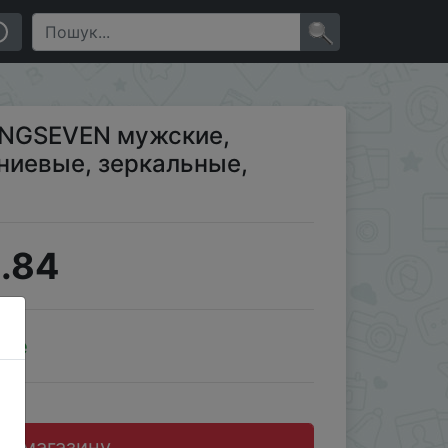
20
×
INGSEVEN мужские,
ниевые, зеркальные,
.84
ale
до магазину