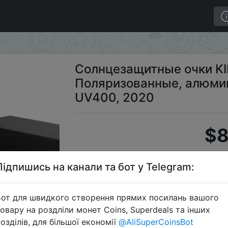
оляризованные, алюминиевые, зеркальные, UV400, 20
Солнцезащитные очки K
Поляризованные, алюми
UV400, 2020
$8
Підпишись на канали та бот у Telegram:
S
от для швидкого створення прямих посилань вашого
овару на роздліли монет Coins, Superdeals та інших
озділів, для більшої економії
@AliSuperCoinsBot
Перейти 