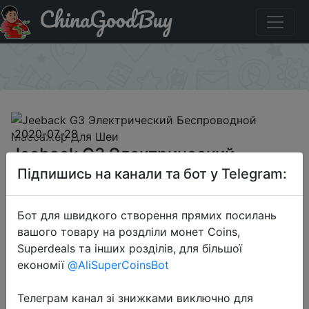
ChinaGoodBuy
Придбати по знижці BGG3101 Jeeback G3
Электрический Беспроводной Массажер Для Шеи
×
2020-07-28
Jeeback G3 Электрический
Беспроводной Массажер Для Шеи
Підпишись на канали та бот у Telegram:
Бот для швидкого створення прямих посилань
$41.8
вашого товару на роздліли монет Coins,
Superdeals та інших розділів, для більшої
економії
@AliSuperCoinsBot
Промокод:
"BGG3101"
Телеграм канал зі знижками виключно для