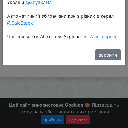
України
@ZnyzkaUa
Автоматичний збирач знижок з різних джерел
Перейти до магазину
@SaleStack
Чат спільноти Aliexpress Україна
Чат Аліекспресс
Додаткова інформація відсутня.
Слідкуйте за знижками на мобільному, в телеграм
каналі:
закрити
ZnyzhkaUA
Цей сайт використовує Cookies
🍪 Підтвердіть
згоду на їх зберігання та використання
прийняти
відхилити