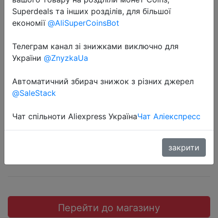
Superdeals та інших розділів, для більшої
економії
@AliSuperCoinsBot
Телеграм канал зі знижками виключно для
2018-08-21
України
@ZnyzkaUa
SHARP AQUOS S3 mini мобильный
Автоматичний збирач знижок з різних джерел
телефон 6GB+64GB
@SaleStack
$143.77
Чат спільноти Aliexpress Україна
Чат Аліекспресс
закрити
JD
Перейти до магазину