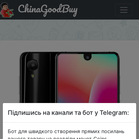
ChinaGoodBuy
Придбати SHARP AQUOS S3 mini мобильный телефон
6GB+64GB
×
Підпишись на канали та бот у Telegram:
Бот для швидкого створення прямих посилань
вашого товару на роздліли монет Coins,