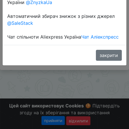
України
@ZnyzkaUa
Автоматичний збирач знижок з різних джерел
@SaleStack
Перейти до магазину
Чат спільноти Aliexpress Україна
Чат Аліекспресс
#Gearbest
Больше скидок в telegram
t.me/ChinaGoodBuy
закрити
Цей сайт використовує Cookies
🍪 Підтвердіть
згоду на їх зберігання та використання
прийняти
відхилити