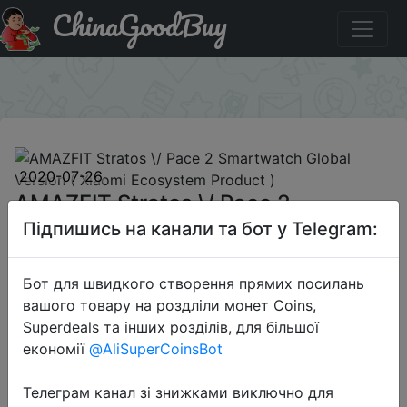
ChinaGoodBuy
Купити по знижці STRATOS2 AMAZFIT Stratos \/ Pace 2
Smartwatch Global Version ( Xiaomi Ecosystem Product )
×
2020-07-26
AMAZFIT Stratos \/ Pace 2
Smartwatch Global Version ( Xiaomi
Підпишись на канали та бот у Telegram:
Ecosystem Product )
Бот для швидкого створення прямих посилань
вашого товару на роздліли монет Coins,
$99.99
Superdeals та інших розділів, для більшої
економії
@AliSuperCoinsBot
Телеграм канал зі знижками виключно для
Промокод:
"STRATOS2"