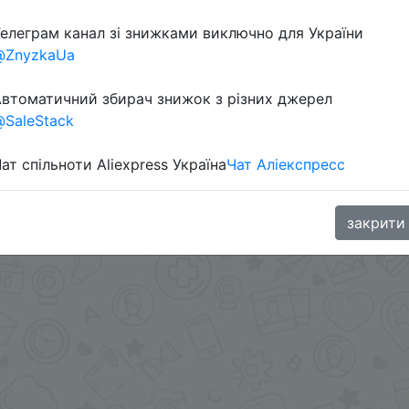
елеграм канал зі знижками виключно для України
@ZnyzkaUa
втоматичний збирач знижок з різних джерел
SaleStack
ат спільноти Aliexpress Україна
Чат Аліекспресс
oodBuy
закрити