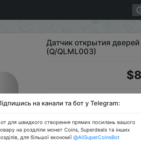
aomi Mi (Q/QLML003)
Датчик открытия дверей 
(Q/QLML003)
$8
S
Підпишись на канали та бот у Telegram:
от для швидкого створення прямих посилань вашого
овару на роздліли монет Coins, Superdeals та інших
Перейти 
озділів, для більшої економії
@AliSuperCoinsBot