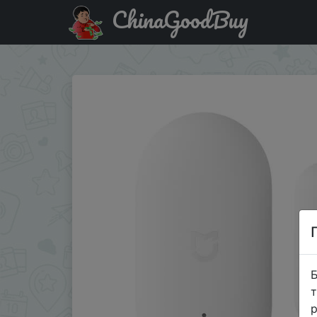
ChinaGoodBuy
Придбати по знижці Датчик открытия дверей и окон Xi
Б
т
р