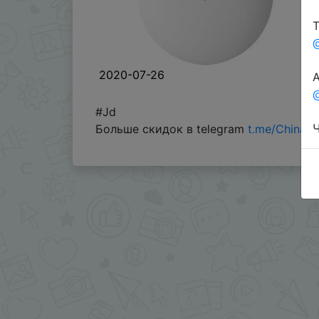
Т
2020-07-26
А
@
#Jd
Ч
Больше скидок в telegram
t.me/ChinaG