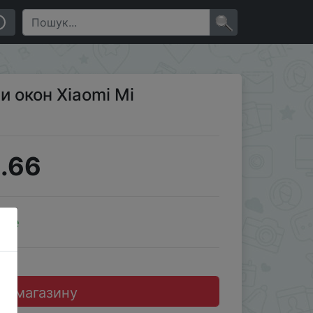
×
и окон Xiaomi Mi
.66
ale
до магазину