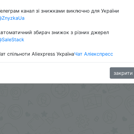
елеграм канал зі знижками виключно для України
Перейти 
@ZnyzkaUa
втоматичний збирач знижок з різних джерел
SaleStack
ат спільноти Aliexpress Україна
Чат Аліекспресс
oodBuy
закрити