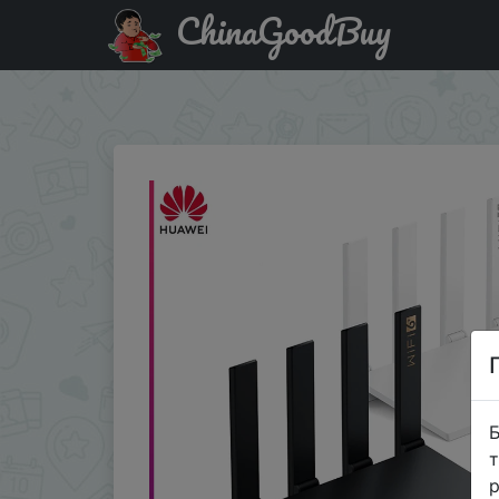
ChinaGoodBuy
Купити по знижці LIVE567 Новый Huawei Wi-Fi AX3/AX3 
Fi 5 ГГц двухдиапазонный гигабитный �…
Б
т
р