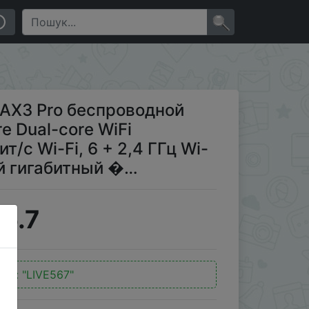
iFi маршрутизатор 3000 Мбит/с Wi-Fi, 6 + 2,4 ГГц Wi-
×
/AX3 Pro беспроводной
 Dual-core WiFi
/с Wi-Fi, 6 + 2,4 ГГц Wi-
ый гигабитный �…
5.7
код:
"LIVE567"