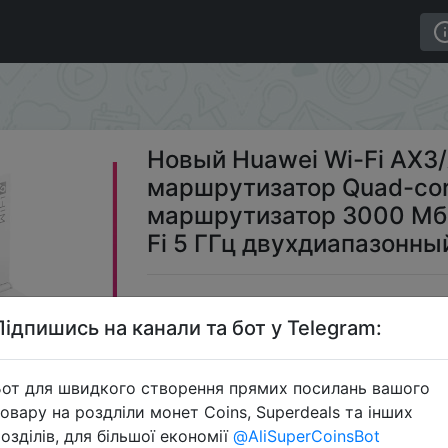
Pro беспроводной маршрутизатор Quad-core Dual-core W
Новый Huawei Wi-Fi AX3
маршрутизатор Quad-core
маршрутизатор 3000 Мбит
Fi 5 ГГц двухдиапазонн
$3
Підпишись на канали та бот у Telegram:
от для швидкого створення прямих посилань вашого
Промо
овару на роздліли монет Coins, Superdeals та інших
озділів, для більшої економії
@AliSuperCoinsBot